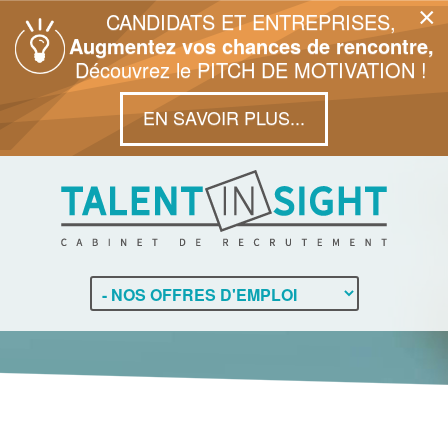
×
CANDIDATS ET ENTREPRISES,
Augmentez vos chances de rencontre,
Découvrez le PITCH DE MOTIVATION !
EN SAVOIR PLUS...