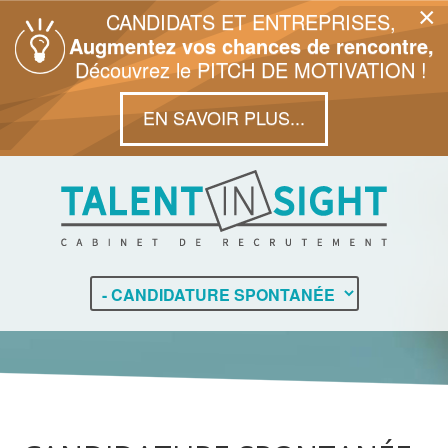
×
CANDIDATS ET ENTREPRISES,
Augmentez vos chances de rencontre,
Découvrez le PITCH DE MOTIVATION !
EN SAVOIR PLUS...