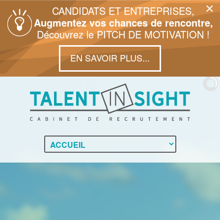
×
CANDIDATS ET ENTREPRISES,
Augmentez vos chances de rencontre,
Découvrez le PITCH DE MOTIVATION !
EN SAVOIR PLUS...