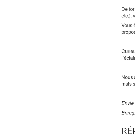
De fo
etc.),
Vous ê
propos
Curieu
l’écla
Nous s
mais s
Envie
Enregi
RÉ