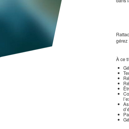
dans l
Ratta
gérez
À ce t
Gé
Te
Ré
Ré
Êt
Co
l’e
As
d’
Pa
Gé