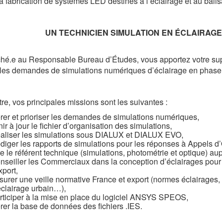
a fabrication de systèmes LED destinés à l’éclairage et au balis
UN TECHNICIEN SIMULATION EN ÉCLAIRAGE F/H
ché.e au Responsable Bureau d’Études, vous apportez votre s
 les demandes de simulations numériques d’éclairage en phase
itre, vos principales missions sont les suivantes :
rer et prioriser les demandes de simulations numériques,
nir à jour le fichier d’organisation des simulations,
aliser les simulations sous DIALUX et DIALUX EVO,
diger les rapports de simulations pour les réponses à Appels d’
re le référent technique (simulations, photométrie et optique) 
nseiller les Commerciaux dans la conception d’éclairages pour 
xport,
surer une veille normative France et export (normes éclairage
éclairage urbain…),
rticiper à la mise en place du logiciel ANSYS SPEOS,
rer la base de données des fichiers .IES.