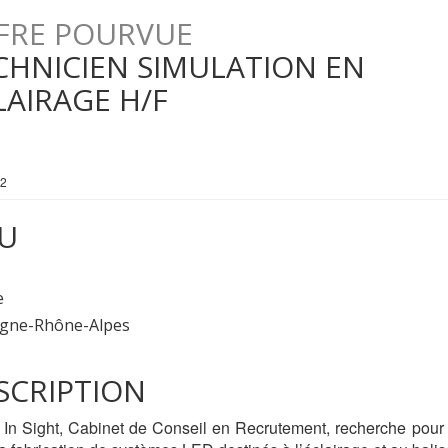
FRE POURVUE
CHNICIEN SIMULATION EN
LAIRAGE H/F
62
EU
e
gne-Rhône-Alpes
ESCRIPTION
 In Sight, Cabinet de Conseil en Recrutement, recherche pour s