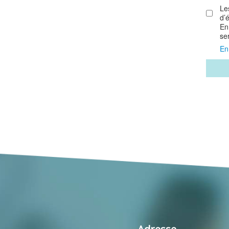
Le
d’
En
se
En