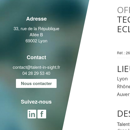
OF
TE
Adresse
EC
33, rue de la République
Allée B
69002 Lyon
Réf. : 2
Contact
LI
contact@talent-in-sight.fr
04 28 29 53 40
Lyon
Nous contacter
Rhôn
Auver
Suivez-nous
D
Talent